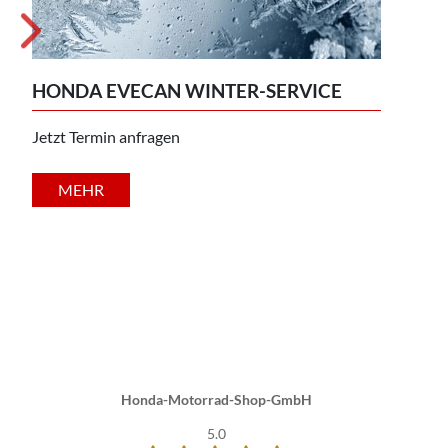
NE
HONDA EVECAN WINTER-SERVICE
Als 
wir 
ganz 
Jetzt Termin anfragen
Model
die ...
MEHR
Honda-Motorrad-Shop-GmbH
5.0