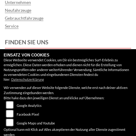
Unternehmen
Neufahrzeuge
Gebrauchtfahrzeuge
Service
FINDEN SIE UNS
Facebook
EINSATZ VON COOKIES
Diese Webseite verwendet Cookies, um Dir ein bestmögliches Surf-Erlebnis zu
ermöglichen. Diese Daten werden erhoben und dienen nicht für die Erstellung von
Instagram
Nutzungsprofilen oder anderer weiterführender Verwendung. Sämtliche Informationen
zu verwendeten Cookies und eingebundenen Diensten findest du
Google Maps
hier:
Datenschutzerklärung
Wir verwenden auf dieser Website folgende Dienste, welche erst nach deiner aktiven
RECHTLICHES
Zustimmung eingebunden werden.
Bitte hake dazu den jeweiligen Dienst an und klicke auf Übernehmen:
Google Analytics
AGB
Facebook Pixel
Impressum
Google Maps und Youtube
Datenschutz
Optional kann mit Klick auf Alles akzeptieren der Nutzung aller Dienste zugestimmt
werden