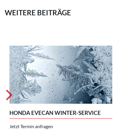
WEITERE BEITRÄGE
EIG
HONDA EVECAN WINTER-SERVICE
Unse
Repa
Jetzt Termin anfragen
Inst