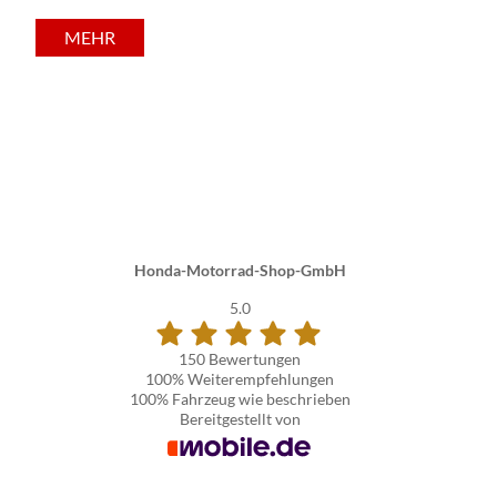
Unfa
Vere
MEHR
mitbr
Honda-Motorrad-Shop-GmbH
5.0
150 Bewertungen
100%
Weiterempfehlungen
100%
Fahrzeug wie beschrieben
Bereitgestellt von