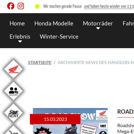
Wir machen gerade Pause
und haben heute wieder von 13:00
Home
Honda Modelle
Motorräder
Fahr
Erlebnis
Winter-Service
STARTSEITE
ARCHIVIERTE NEWS DES HÄNDLERS
ROADS
15.03.2023
Roadsho
Mega-Ev