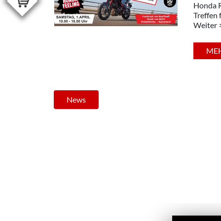
Honda R
Treffen 
Weiter 
ME
News