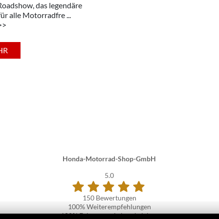
oadshow, das legendäre
für alle Motorradfre ...
>>
HR
Honda-Motorrad-Shop-GmbH
5.0
150 Bewertungen
100%
Weiterempfehlungen
100%
Fahrzeug wie beschrieben