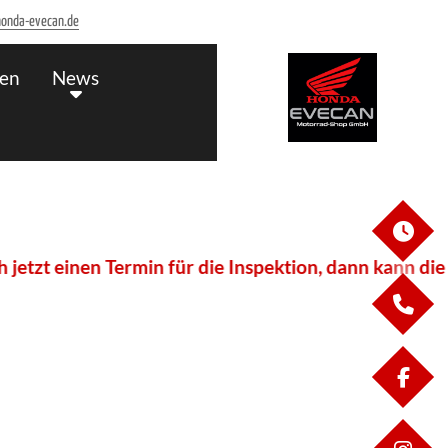
onda-evecan.de
en
News
ÖF
etzt einen Termin für die Inspektion, dann kann die S
KO
FA